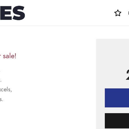
 sale!
,
.
cels,
s.